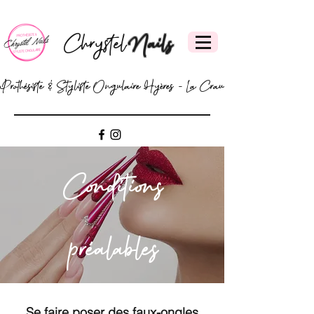
Chrystel
Nails
Prothésiste & Styliste Ongulaire Hyères - La Crau
Conditions
préalables
Se faire poser des faux-ongles