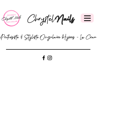
Chrystel
Nails
Prothésiste & Styliste Ongulaire Hyères - La Crau