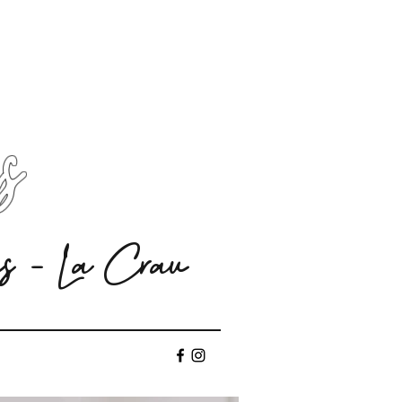
s
es - La Crau
ges
Prendre RDV