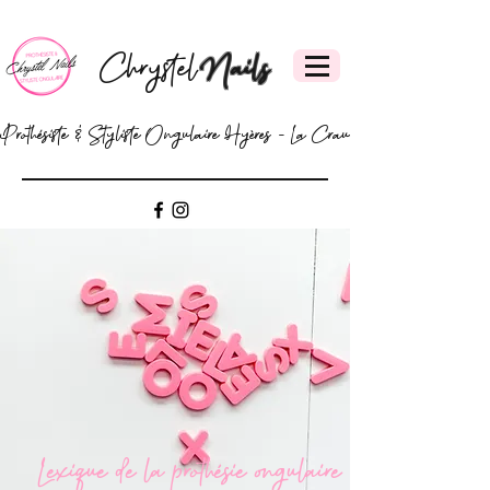
Chrystel
Nails
Prothésiste & Styliste Ongulaire Hyères - La Crau
Lexique de la prothésie ongulaire