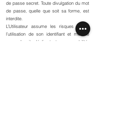
de passe secret. Toute divulgation du mot
de passe, quelle que soit sa forme, est
interdite.
L’Utilisateur assume les risques liés à
l’utilisation de son identifiant et mot de
passe. Le site décline toute responsabilité.
Tout usage du service par l’Utilisateur
ayant directement ou indirectement pour
conséquence des dommages doit faire
l’objet d’une indemnisation au profit du
site.
Une garantie optimale de la sécurité et de
la confidentialité des données transmises
n’est pas assurée par le site. Toutefois, le
site s’engage à mettre en œuvre tous les
moyens nécessaires afin de garantir au
mieux la sécurité et la confidentialité des