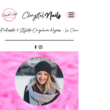
Chrystel
Nails
Prothésiste & Styliste Ongulaire Hyères - La Crau